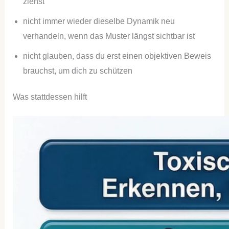
ziehst
nicht immer wieder dieselbe Dynamik neu
verhandeln, wenn das Muster längst sichtbar ist
nicht glauben, dass du erst einen objektiven Beweis
brauchst, um dich zu schützen
Was stattdessen hilft