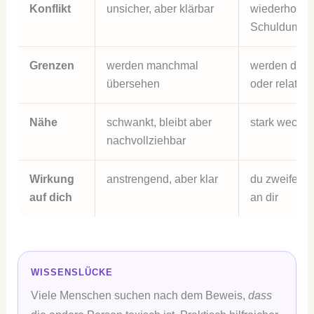
Konflikt
unsicher, aber klärbar
wiederholte
Schuldumke
Grenzen
werden manchmal
werden disku
übersehen
oder relativie
Nähe
schwankt, bleibt aber
stark wechse
nachvollziehbar
Wirkung
anstrengend, aber klar
du zweifelst 
auf dich
an dir
WISSENSLÜCKE
Viele Menschen suchen nach dem Beweis,
dass