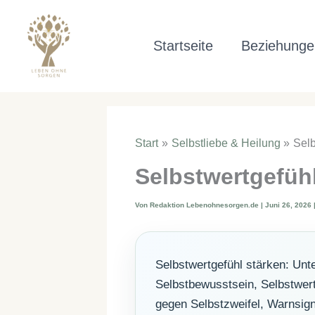
Zum
Inhalt
Startseite
Beziehunge
springen
Start
Selbstliebe & Heilung
Sel
Selbstwertgefü
Von
Redaktion Lebenohnesorgen.de
|
Juni 26, 2026
Selbstwertgefühl stärken: Unt
Selbstbewusstsein, Selbstwe
gegen Selbstzweifel, Warnsig