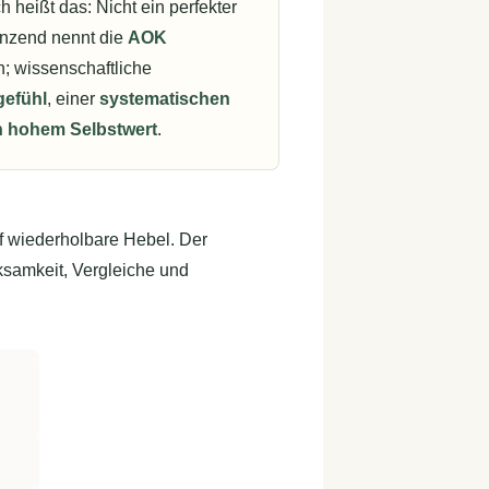
heißt das: Nicht ein perfekter
gänzend nennt die
AOK
; wissenschaftliche
gefühl
, einer
systematischen
n hohem Selbstwert
.
nf wiederholbare Hebel. Der
rksamkeit, Vergleiche und