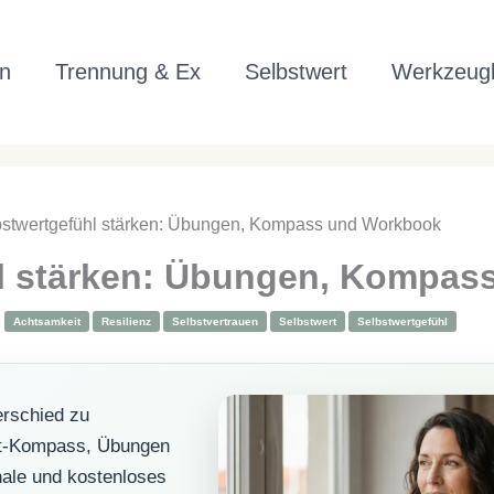
n
Trennung & Ex
Selbstwert
Werkzeugk
bstwertgefühl stärken: Übungen, Kompass und Workbook
hl stärken: Übungen, Kompas
|
Achtsamkeit
Resilienz
Selbstvertrauen
Selbstwert
Selbstwertgefühl
erschied zu
rt-Kompass, Übungen
nale und kostenloses