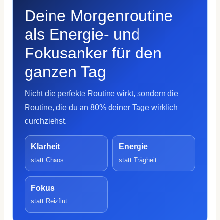
Deine Morgenroutine
als Energie- und
Fokusanker für den
ganzen Tag
Nicht die perfekte Routine wirkt, sondern die
Routine, die du an 80% deiner Tage wirklich
durchziehst.
Klarheit
Energie
statt Chaos
statt Trägheit
Fokus
statt Reizflut