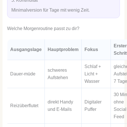
5. Kontinuität
Minimalversion für Tage mit wenig Zeit.
Welche Morgenroutine passt zu dir?
Erster
Ausgangslage
Hauptproblem
Fokus
Schrit
Schlaf +
gleich
schweres
Dauer-müde
Licht +
Aufste
Aufstehen
Wasser
7 Tag
30 Mi
direkt Handy
Digitaler
ohne
Reizüberflutet
und E-Mails
Puffer
Social
Feed