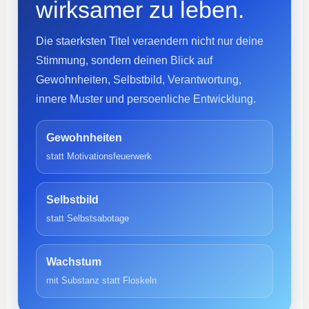
wirksamer zu leben.
Die staerksten Titel veraendern nicht nur deine
Stimmung, sondern deinen Blick auf
Gewohnheiten, Selbstbild, Verantwortung,
innere Muster und persoenliche Entwicklung.
Gewohnheiten
statt Motivationsfeuerwerk
Selbstbild
statt Selbstsabotage
Wachstum
mit Substanz statt Floskeln