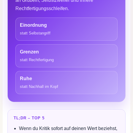
an Grübeln, Selbstzweifel und innere
Rechtfertigungsschleifen.
Einordnung
statt Selbstangriff
Grenzen
statt Rechtfertigung
Ruhe
statt Nachhall im Kopf
TL;DR – TOP 5
Wenn du Kritik sofort auf deinen Wert beziehst,