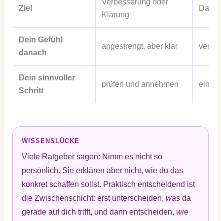
Verbesserung oder
Ziel
Dampf
Klärung
Dein Gefühl
angestrengt, aber klar
verwir
danach
Dein sinnvoller
prüfen und annehmen
einord
Schritt
WISSENSLÜCKE
Viele Ratgeber sagen: Nimm es nicht so
persönlich. Sie erklären aber nicht, wie du das
konkret schaffen sollst. Praktisch entscheidend ist
die Zwischenschicht: erst unterscheiden,
was
da
gerade auf dich trifft, und dann entscheiden,
wie