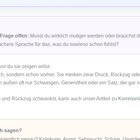
 Frage offen:
Musst du wirklich mutiger werden oder brauchst du
achere Sprache für das, was du sowieso schon fühlst?
or du sie zeigen willst
räch, sondern schon vorher. Sie merken zwar Druck, Rückzug od
ußen oft nur Schweigen, Genervtheit oder ein Satz, der gar ni
und Rückzug schwankst, kann auch unser Artikel zu
Kommunik
ich sagen?
 eigentlich genau? Kränkung, Angst, Sehnsucht, Scham, Unsiche