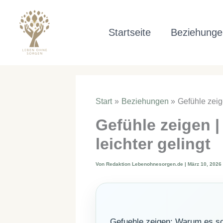
Zum
Inhalt
Startseite
Beziehunge
springen
Start
Beziehungen
Gefühle zeig
Gefühle zeigen |
leichter gelingt
Von
Redaktion Lebenohnesorgen.de
|
März 10, 2026
Gefuehle zeigen: Warum es so