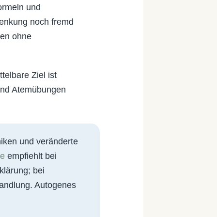
Formeln und
lenkung noch fremd
men ohne
elbare Ziel ist
und Atemübungen
iken und veränderte
de
empfiehlt bei
klärung; bei
ehandlung. Autogenes