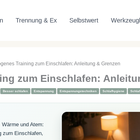
n
Trennung & Ex
Selbstwert
Werkzeugk
genes Training zum Einschlafen: Anleitung & Grenzen
ing zum Einschlafen: Anleit
|
Besser schlafen
Entspannung
Entspannungstechniken
Schlafhygiene
Schla
e, Wärme und Atem:
g zum Einschlafen,