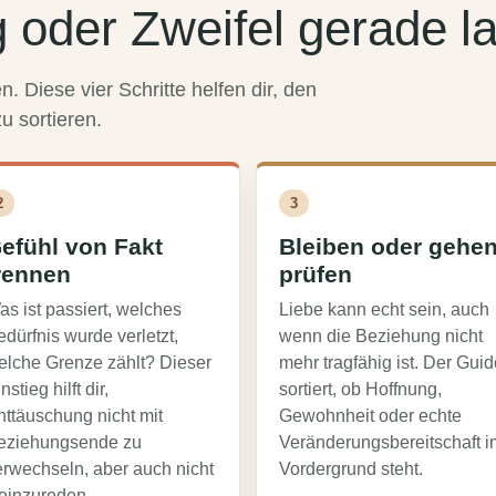
oder Zweifel gerade la
n. Diese vier Schritte helfen dir, den
u sortieren.
2
3
efühl von Fakt
Bleiben oder gehe
rennen
prüfen
as ist passiert, welches
Liebe kann echt sein, auch
dürfnis wurde verletzt,
wenn die Beziehung nicht
elche Grenze zählt? Dieser
mehr tragfähig ist. Der Guid
nstieg hilft dir,
sortiert, ob Hoffnung,
nttäuschung nicht mit
Gewohnheit oder echte
eziehungsende zu
Veränderungsbereitschaft i
erwechseln, aber auch nicht
Vordergrund steht.
leinzureden.