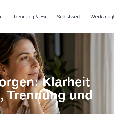
n
Trennung & Ex
Selbstwert
Werkzeugk
rgen: Klarheit
g, Trennung und