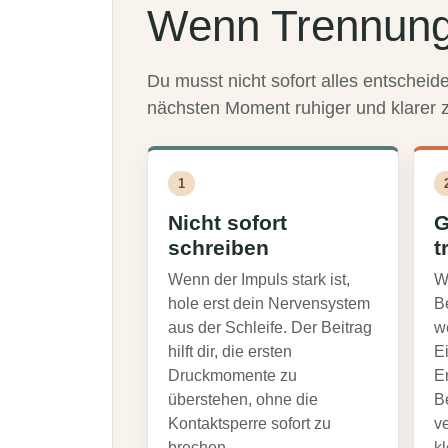
Wenn Trennung 
Du musst nicht sofort alles entscheide
nächsten Moment ruhiger und klarer z
1
Nicht sofort
G
schreiben
t
Wenn der Impuls stark ist,
W
hole erst dein Nervensystem
Be
aus der Schleife. Der Beitrag
w
hilft dir, die ersten
Ei
Druckmomente zu
E
überstehen, ohne die
B
Kontaktsperre sofort zu
v
brechen.
k