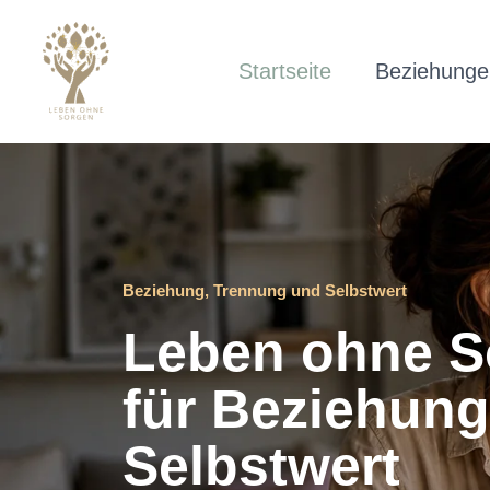
Zum
Inhalt
Startseite
Beziehunge
springen
Beziehung, Trennung und Selbstwert
Leben ohne So
für Beziehun
Selbstwert