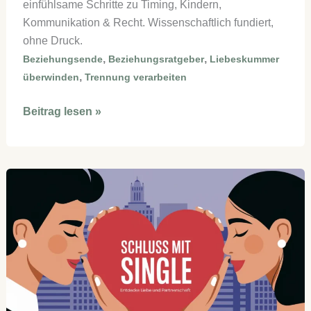
einfühlsame Schritte zu Timing, Kindern,
Kommunikation & Recht. Wissenschaftlich fundiert,
ohne Druck.
,
,
Beziehungsende
Beziehungsratgeber
Liebeskummer
,
überwinden
Trennung verarbeiten
Nach
Beitrag lesen »
Trennung
neuer
Partner:
7
klare
Schritte
für
einen
sicheren
Neubeginn