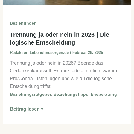
Beziehungen
Trennung ja oder nein in 2026 | Die
logische Entscheidung
Redaktion Lebenohnesorgen.de
/
Februar 28, 2026
Trennung ja oder nein in 2026? Beende das
Gedankenkarussell. Erfahre radikal ehrlich, warum
Pro/Contra-Listen lügen und wie du die logische
Entscheidung triffst.
,
,
Beziehungsratgeber
Beziehungstipps
Eheberatung
Trennung
Beitrag lesen »
ja
oder
nein