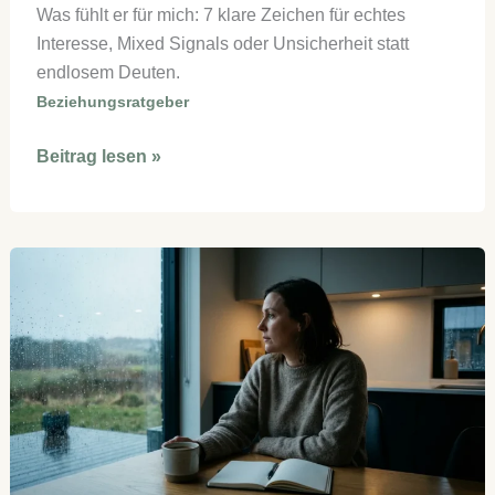
Was fühlt er für mich: 7 klare Zeichen für echtes
Interesse, Mixed Signals oder Unsicherheit statt
endlosem Deuten.
Beziehungsratgeber
Was
Beitrag lesen »
fühlt
er
für
mich
|
7
klare
Zeichen
statt
Kopfkino