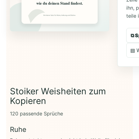
wie du deinen Stand findest.
ihn, 
teile 
Ein klarer Satz für Ruhe, Haltung und Stärke.
⧉ S
▤ 
Stoiker Weisheiten zum
Kopieren
120 passende Sprüche
Ruhe