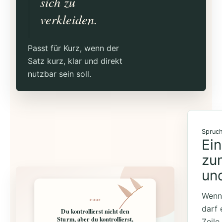
sich zu
verkleiden.
Passt für Kurz, wenn der
Satz kurz, klar und direkt
nutzbar sein soll.
Spruch
Ei
zu
und
Wenn 
RUHE
darf 
Du kontrollierst nicht den
Sturm, aber du kontrollierst,
Zeile