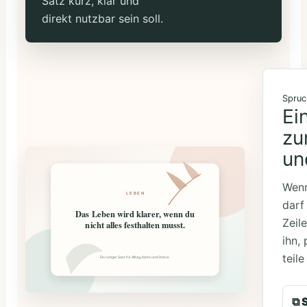
Satz kurz, klar und
direkt nutzbar sein soll.
Spruc
Ei
zu
un
Wenn
LEBEN
darf
Das Leben wird klarer, wenn du
Zeile
nicht alles festhalten musst.
ihn, 
teile
Ein ruhiger Satz für Alltag, Karte und Status.
⧉ 