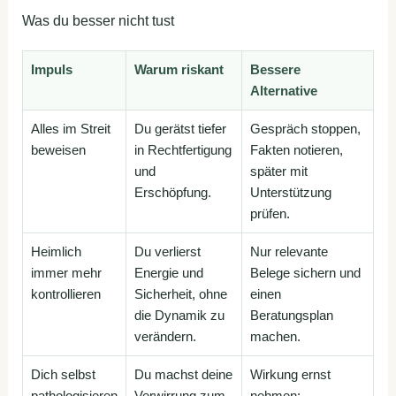
Was du besser nicht tust
Impuls
Warum riskant
Bessere
Alternative
Alles im Streit
Du gerätst tiefer
Gespräch stoppen,
beweisen
in Rechtfertigung
Fakten notieren,
und
später mit
Erschöpfung.
Unterstützung
prüfen.
Heimlich
Du verlierst
Nur relevante
immer mehr
Energie und
Belege sichern und
kontrollieren
Sicherheit, ohne
einen
die Dynamik zu
Beratungsplan
verändern.
machen.
Dich selbst
Du machst deine
Wirkung ernst
pathologisieren
Verwirrung zum
nehmen: