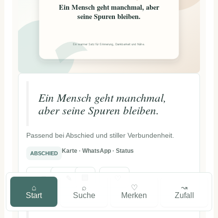
Ein Mensch geht manchmal, aber
seine Spuren bleiben.
Ein warmer Satz für Erinnerung, Dankbarkeit und Nähe.
Ein Mensch geht manchmal,
aber seine Spuren bleiben.
Passend bei Abschied und stiller Verbundenheit.
Karte · WhatsApp · Status
ABSCHIED
▤
⧉
✎
♡
⌂
⌕
♡
↝
Start
Suche
Merken
Zufall