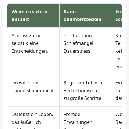
Wenn es sich so
Kann
Erster
anfühlt
dahinterstecken
Schrit
Alles ist zu viel,
Erschöpfung,
Körper
selbst kleine
Schlafmangel,
Termi
Entscheidungen.
Dauerstress.
keine
Leben
erzwi
Du weißt viel,
Angst vor Fehlern,
Ein 7-
handelst aber nicht.
Perfektionismus,
Exper
zu große Schritte.
defini
Du lebst ein Leben,
Fremde
Werte
das äußerlich
Erwartungen,
Bedür