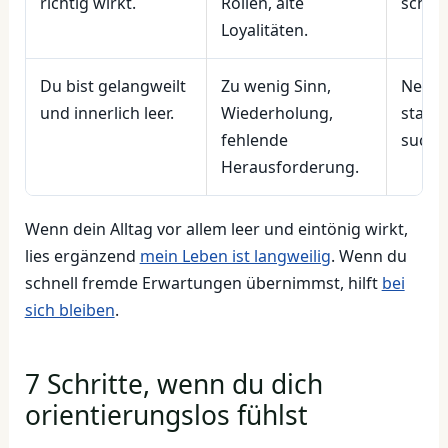
richtig wirkt.
Rollen, alte
schrif
Loyalitäten.
Du bist gelangweilt
Zu wenig Sinn,
Neue 
und innerlich leer.
Wiederholung,
statt 
fehlende
suche
Herausforderung.
Wenn dein Alltag vor allem leer und eintönig wirkt,
lies ergänzend
mein Leben ist langweilig
. Wenn du
schnell fremde Erwartungen übernimmst, hilft
bei
sich bleiben
.
7 Schritte, wenn du dich
orientierungslos fühlst