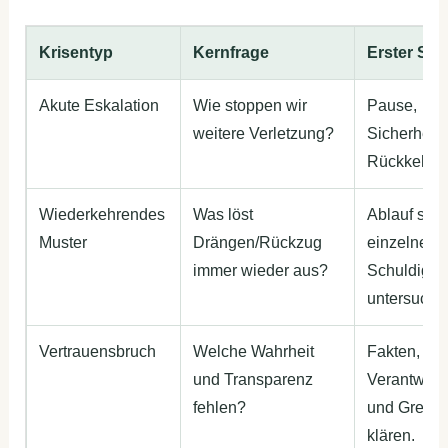
Krisentyp
Kernfrage
Erster Schr
Akute Eskalation
Wie stoppen wir
Pause,
weitere Verletzung?
Sicherheit,
Rückkehrze
Wiederkehrendes
Was löst
Ablauf statt
Muster
Drängen/Rückzug
einzelnen
immer wieder aus?
Schuldigen
untersuche
Vertrauensbruch
Welche Wahrheit
Fakten,
und Transparenz
Verantwort
fehlen?
und Grenz
klären.