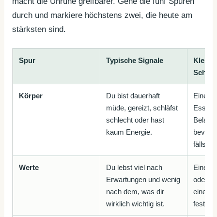
macht die Unruhe greifbarer. Gehe die fünf Spuren
durch und markiere höchstens zwei, die heute am
stärksten sind.
Spur
Typische Signale
Kleine
Schritt
Körper
Du bist dauerhaft
Eine W
müde, gereizt, schläfst
Essen,
schlecht oder hast
Belast
kaum Energie.
bevor d
fällst.
Werte
Du lebst viel nach
Eine Pf
Erwartungen und wenig
oder b
nach dem, was dir
eine we
wirklich wichtig ist.
fest ei