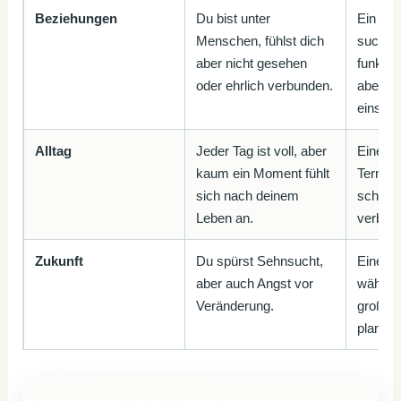
Beziehungen
Du bist unter
Ein ec
Menschen, fühlst dich
suchen:
aber nicht gesehen
funktion
oder ehrlich verbunden.
aber ic
einsam
Alltag
Jeder Tag ist voll, aber
Einen 
kaum ein Moment fühlt
Termin 
sich nach deinem
schütze
Leben an.
verbindl
Zukunft
Du spürst Sehnsucht,
Einen 1
aber auch Angst vor
wählen,
Veränderung.
großen 
planen.