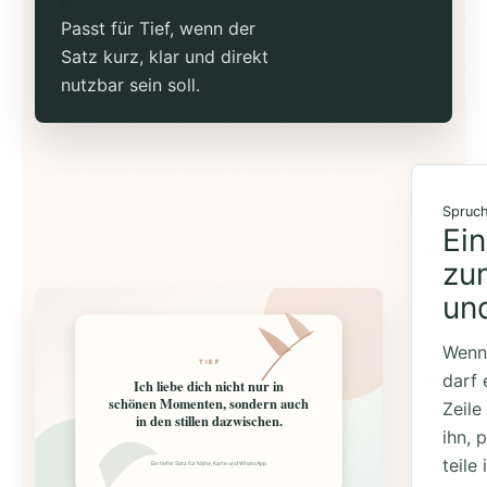
Passt für Tief, wenn der
Satz kurz, klar und direkt
nutzbar sein soll.
Spruch
Ei
zu
und
Wenn 
TIEF
darf 
Ich liebe dich nicht nur in
schönen Momenten, sondern auch
Zeile
in den stillen dazwischen.
ihn, 
teile 
Ein tiefer Satz für Nähe, Karte und WhatsApp.